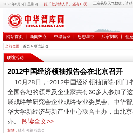
2026年8月6日 星期四
距『七夕情人节』还有13天
网站首页
新闻热点
中华智圣
思想星空
兵家韬略
创
当前位置：
首页
>
联谊活动
联谊活动
2012中国经济领袖报告会在北京召开
10月28日，“2012中国经济领袖顶端·闭
全国各地的领导及企业家共有60多人参加了
展战略学研究会企业战略专业委员会、中华智
华大学新经济与新产业中心联合主办，由北京
办。
阅读全文>>
标签：
经济
领袖
报告会