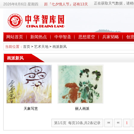
2026年8月6日 星期四
距『七夕情人节』还有13天
网站首页
新闻热点
中华智圣
思想星空
兵家韬略
创
当前位置：
首页
>
艺术天地
>
画派新风
画派新风
天象写意
丽人画派
第1/1页 每页10条,共2条记录
1