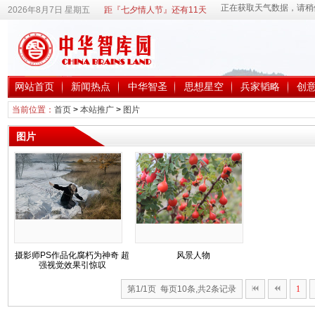
2026年8月7日 星期五
距『七夕情人节』还有11天
网站首页
新闻热点
中华智圣
思想星空
兵家韬略
创
当前位置：
首页
>
本站推广
>
图片
图片
摄影师PS作品化腐朽为神奇 超
风景人物
强视觉效果引惊叹
第1/1页 每页10条,共2条记录
1