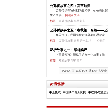
公孙侨故事之四：宾至如归
公孙侨是春秋时期的政治家。他曾当过郑
生产的事。
阅读全文>>
标签：
公孙侨故事
宾至如归
公孙侨故事之五：春秋第一名相——公
郑国执政，我国春秋时期著名的思想家
标签：
公孙侨故事
春秋第一名相——公孙侨
邓析故事之一：邓析赎尸
《吕氏春秋》记载了这样一个故事：洧（
标签：
邓析故事
邓析赎尸
第3/121页 每页10条,共1204条记录
中企集成
|
中国共产党新闻网
|
中红网-红色旅