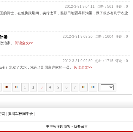
2012-3-31 9:04:11 点击：561 评论：0
国的卿士，在他执政期间，实行改革，整顿田地疆界和沟渠，做了很多有利于农业
2012-3-31 9:03:20 点击：1604 评论：0
孙侨
、政治家。
阅读全文>>
2012-3-31 9:02:59 点击：1715 评论：0
wěi）水发了大水，淹死了郑国富户家的一员。
阅读全文>>
1
2
3
4
5
6
7
游网
|
黄埔军校同学会
|
中华智库园博客
-
我要留言