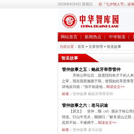
2026年8月9日 星期日
距『七夕情人节』还有
网站首页
新闻热点
中华智圣
当前位置：
首页
>
文章管理
>
智圣故事
智圣故事
管仲故事之五：鲍叔牙举荐管仲
齐桓公即位后，急需找到有才干的人来辅
之辈，现在国君施惠于我，使我如此享受厚育
讶地反问道：“你不知道他...
阅读全文>>
标签：
管仲故事
鲍叔牙举荐管仲
管仲故事之六：老马识途
【原文】 管仲，隰（xí）朋从于桓公而
得道。行山中无水，隰朋曰：“蚁冬居山之阳
其所不知，不难师于...
阅读全文>>
标签：
管仲故事
老马识途