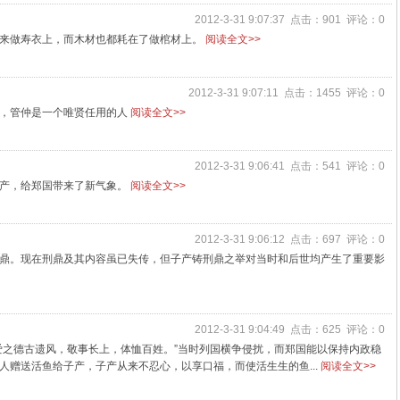
2012-3-31 9:07:37 点击：901 评论：0
来做寿衣上，而木材也都耗在了做棺材上。
阅读全文>>
2012-3-31 9:07:11 点击：1455 评论：0
人，管仲是一个唯贤任用的人
阅读全文>>
2012-3-31 9:06:41 点击：541 评论：0
生产，给郑国带来了新气象。
阅读全文>>
2012-3-31 9:06:12 点击：697 评论：0
鼎。现在刑鼎及其内容虽已失传，但子产铸刑鼎之举对当时和后世均产生了重要影
2012-3-31 9:04:49 点击：625 评论：0
之德古遗风，敬事长上，体恤百姓。”当时列国横争侵扰，而郑国能以保持内政稳
人赠送活鱼给子产，子产从来不忍心，以享口福，而使活生生的鱼...
阅读全文>>