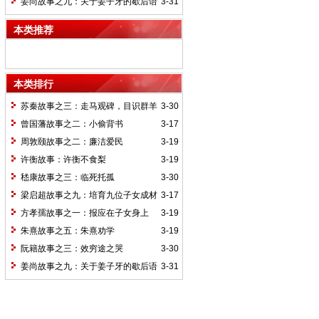
姜尚故事之九：关于姜子牙的歇后语
3-31
本类推荐
本类排行
苏秦故事之三：走马观碑，目识群羊
3-30
曾国藩故事之二：小偷背书
3-17
周敦颐故事之二：廉洁爱民
3-19
许衡故事：许衡不食梨
3-19
嵇康故事之三：临死托孤
3-30
梁启超故事之九：培育九位子女成材
3-17
的神奇“小妾”——王桂荃
方孝孺故事之一：报应在子女身上
3-19
朱熹故事之五：朱熹劝学
3-19
阮籍故事之三：效穷途之哭
3-30
姜尚故事之九：关于姜子牙的歇后语
3-31