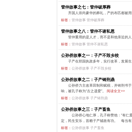
管仲故事之七：管仲破厚葬
齐国人崇尚豪华的葬礼，产的布匹都被用
标签：
管仲故事
管仲破厚葬
管仲故事之八：管仲不谢私恩
管仲重用的是人才，而不是和他亲近的
标签：
管仲故事
管仲不谢私恩
公孙侨故事之一：子产不毁乡校
子产在郑国执政多年，实行改革，发展
标签：
公孙侨故事
子产不毁乡校
公孙侨故事之二：子产铸刑鼎
公孙侨力主改革田制和赋税，并铸刑书于
响，被孔子称为“古之遗爱”。
阅读全文>>
标签：
公孙侨故事
子产铸刑鼎
公孙侨故事之三：子产畜鱼
公孙侨心地仁厚，孔子称赞他：“有仁爱
定，民生安乐，首赖子产辅政有功。 每当有
标签：
公孙侨故事
子产畜鱼