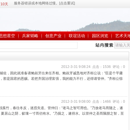
10天
思想星空
兵家韬略
创意产业
联谊活动
园区浏览
艺术天
2012-3-31 9:08:24 点击：1536 评论：0
佐，因此就准备请鲍叔牙出来任齐相。鲍叔牙诚恳地对齐桓公说：“臣是个平庸
，那是国君的恩赐。若把齐国治理富强，我的能力不行，还得请管仲。”齐桓公惊
2012-3-31 9:08:00 点击：1466 评论：0
伐孤竹，春往冬反，迷惑失道。管仲曰：“老马之智可用也。”乃放老马而随之，遂
，夏居山之阴，蚁壤一寸而仞有水。”乃掘之，遂得水。以管仲之圣而隰朋之智，至